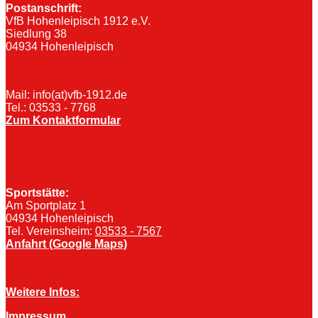
Postanschrift:
VfB Hohenleipisch 1912 e.V.
Siedlung 38
04934 Hohenleipisch
Mail: info(at)vfb-1912.de
Tel.: 03533 - 7768
Zum Kontaktformular
Sportstätte:
Am Sportplatz 1
04934 Hohenleipisch
Tel. Vereinsheim:
03533 - 7567
Anfahrt (Google Maps)
Weitere Infos:
Impressum