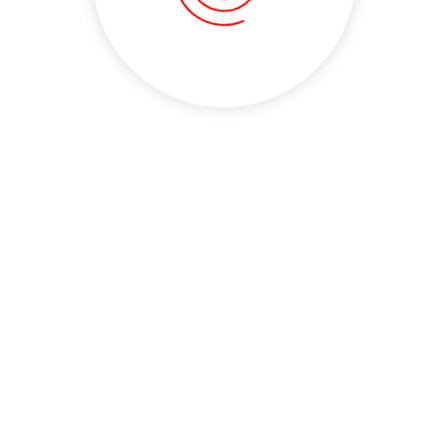
Kontakt:
Postanschrift:
VfB Hohenleipisch 1912 e.V.
Siedlung 38
04934 Hohenleipisch
Mail: info(at)vfb-1912.de
Tel.: 03533 - 7768
Zum Kontaktformular
Sportstätte:
Am Sportplatz 1
04934 Hohenleipisch
Tel. Vereinsheim:
03533 - 7567
Anfahrt (Google Maps)