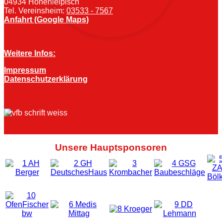
04934 Hohenleipisch
Tel. Vereinsheim:
03533 - 7567
Anfahrt (Google Maps)
Weitere Infos:
Impressum
Datenschutzerklärung
Unsere Hauptsponsoren