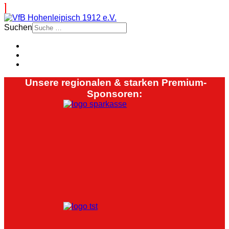
Suchen
Unsere regionalen & starken Premium-
Sponsoren: