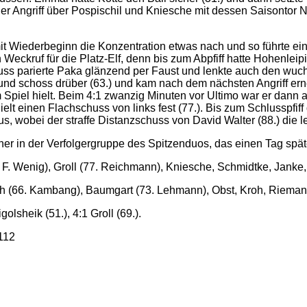
r Angriff über Pospischil und Kniesche mit dessen Saisontor Nr
it Wiederbeginn die Konzentration etwas nach und so führte ei
 Weckruf für die Platz-Elf, denn bis zum Abpfiff hatte Hohenleip
uss parierte Paka glänzend per Faust und lenkte auch den wu
e und schoss drüber (63.) und kam nach dem nächsten Angriff er
Spiel hielt. Beim 4:1 zwanzig Minuten vor Ultimo war er dann a
t einen Flachschuss von links fest (77.). Bis zum Schlusspfiff 
 wobei der straffe Distanzschuss von David Walter (88.) die le
r in der Verfolgergruppe des Spitzenduos, das einen Tag später 
3. F. Wenig), Groll (77. Reichmann), Kniesche, Schmidtke, Janke
th (66. Kambang), Baumgart (73. Lehmann), Obst, Kroh, Riema
olsheik (51.), 4:1 Groll (69.).
 112