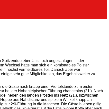
em Spitzenduo ebenfalls noch ungeschlagen in der
m Wechsel hatte man sich ein komfortables Polster
 ein höchst vermeidbares Tor. Danach aber war
einige sehr gute Möglichkeiten, das Ergebnis weiter zu
n die Gäste nach knapp einer Viertelstunde zum ersten
ar bei der Hohenleipischer Führung chancenlos (21.). Nach
el neben den langen Pfosten ins Netz (21.). Inzwischen
lin Hoppe aus Nahdistanz und spitzem Winkel knapp an
 zur 2:0-Führung in die Maschen. Die Gäste blieben giftig
alboth das Spielgerät auf die Latte, wobei Kotte aber auch