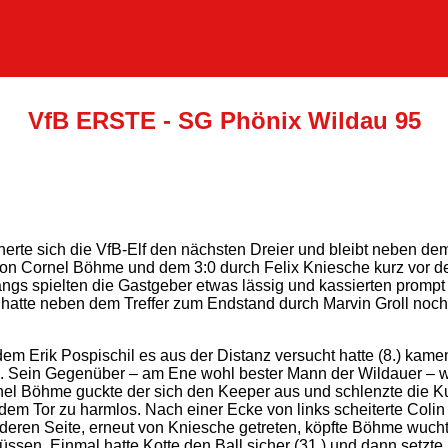
VfB ERSTE - SG Phönix Wildau 95
cherte sich die VfB-Elf den nächsten Dreier und bleibt neben d
n Cornel Böhme und dem 3:0 durch Felix Kniesche kurz vor de
ngs spielten die Gastgeber etwas lässig und kassierten prompt
hatte neben dem Treffer zum Endstand durch Marvin Groll noch 
em Erik Pospischil es aus der Distanz versucht hatte (8.) kame
. Sein Gegenüber – am Ene wohl bester Mann der Wildauer – w
 Böhme guckte der sich den Keeper aus und schlenzte die Kug
or dem Tor zu harmlos. Nach einer Ecke von links scheiterte Co
eren Seite, erneut von Kniesche getreten, köpfte Böhme wuchtig
en. Einmal hatte Kotte den Ball sicher (31.) und dann setzte H