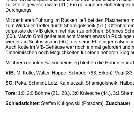
zur Stelle gewesen wäre (41.) Ein gelungener Hohenleipische
Durchgangs.
Mit der klaren Führung im Rücken ließ bei den Platzherren m
zum Wildauer Treffer durch Shamigolsheik (51.). Offenbar ein
verpasste der VfB gleich mehrfach zu erhöhen. Böhmes Sch
(60.). Marvin Groll geriet aus acht Metern etwas in Rücklag
wieder am Schlussmann (66.), der seine Elf einigermaßen im 
Auch Kotte im VfB-Gehäuse war noch einmal gefordert und hiel
Einheimischen noch Möglichkeiten für einen höheren Sieg aus,
Mit ihrem neunten Saisonheimsieg bleiben die Hohenleipische
VfB:
M. Kotte, Walter, Hoppe, Schröder (83. Erken), Vogt (8
SG:
Peka, Schmidt, Lotz, Kalmuczak, Shamigolsheik, Halbo
Tore
: 1:0, 2:0 Böhme (21., 28.), 3:0 Kniesche (44.), 3:1 Shamig
Schiedsrichter
: Steffen Kuligowski (Potsdam),
Zuschauer
: