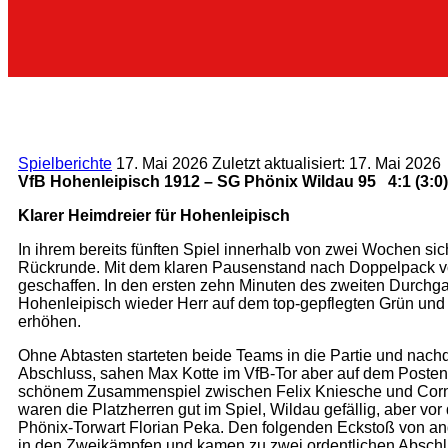
Spielberichte
17. Mai 2026
Zuletzt aktualisiert: 17. Mai 2026
VfB Hohenleipisch 1912 – SG Phönix Wildau 95 4:1 (3:0)
Klarer Heimdreier für Hohenleipisch
In ihrem bereits fünften Spiel innerhalb von zwei Wochen si
Rückrunde. Mit dem klaren Pausenstand nach Doppelpack vo
geschaffen. In den ersten zehn Minuten des zweiten Durchga
Hohenleipisch wieder Herr auf dem top-gepflegten Grün und 
erhöhen.
Ohne Abtasten starteten beide Teams in die Partie und nachd
Abschluss, sahen Max Kotte im VfB-Tor aber auf dem Posten
schönem Zusammenspiel zwischen Felix Kniesche und Cornel
waren die Platzherren gut im Spiel, Wildau gefällig, aber v
Phönix-Torwart Florian Peka. Den folgenden Eckstoß von and
in den Zweikämpfen und kamen zu zwei ordentlichen Abschlüss