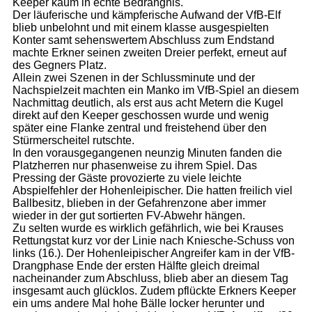
Keeper kaum in echte Bedrängnis.
Der läuferische und kämpferische Aufwand der VfB-Elf
blieb unbelohnt und mit einem klasse ausgespielten
Konter samt sehenswertem Abschluss zum Endstand
machte Erkner seinen zweiten Dreier perfekt, erneut auf
des Gegners Platz.
Allein zwei Szenen in der Schlussminute und der
Nachspielzeit machten ein Manko im VfB-Spiel an diesem
Nachmittag deutlich, als erst aus acht Metern die Kugel
direkt auf den Keeper geschossen wurde und wenig
später eine Flanke zentral und freistehend über den
Stürmerscheitel rutschte.
In den vorausgegangenen neunzig Minuten fanden die
Platzherren nur phasenweise zu ihrem Spiel. Das
Pressing der Gäste provozierte zu viele leichte
Abspielfehler der Hohenleipischer. Die hatten freilich viel
Ballbesitz, blieben in der Gefahrenzone aber immer
wieder in der gut sortierten FV-Abwehr hängen.
Zu selten wurde es wirklich gefährlich, wie bei Krauses
Rettungstat kurz vor der Linie nach Kniesche-Schuss von
links (16.). Der Hohenleipischer Angreifer kam in der VfB-
Drangphase Ende der ersten Hälfte gleich dreimal
nacheinander zum Abschluss, blieb aber an diesem Tag
insgesamt auch glücklos. Zudem pflückte Erkners Keeper
ein ums andere Mal hohe Bälle locker herunter und