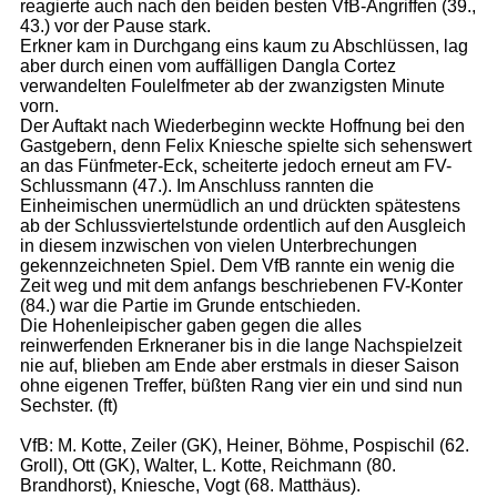
reagierte auch nach den beiden besten VfB-Angriffen (39.,
43.) vor der Pause stark.
Erkner kam in Durchgang eins kaum zu Abschlüssen, lag
aber durch einen vom auffälligen Dangla Cortez
verwandelten Foulelfmeter ab der zwanzigsten Minute
vorn.
Der Auftakt nach Wiederbeginn weckte Hoffnung bei den
Gastgebern, denn Felix Kniesche spielte sich sehenswert
an das Fünfmeter-Eck, scheiterte jedoch erneut am FV-
Schlussmann (47.). Im Anschluss rannten die
Einheimischen unermüdlich an und drückten spätestens
ab der Schlussviertelstunde ordentlich auf den Ausgleich
in diesem inzwischen von vielen Unterbrechungen
gekennzeichneten Spiel. Dem VfB rannte ein wenig die
Zeit weg und mit dem anfangs beschriebenen FV-Konter
(84.) war die Partie im Grunde entschieden.
Die Hohenleipischer gaben gegen die alles
reinwerfenden Erkneraner bis in die lange Nachspielzeit
nie auf, blieben am Ende aber erstmals in dieser Saison
ohne eigenen Treffer, büßten Rang vier ein und sind nun
Sechster. (ft)
VfB: M. Kotte, Zeiler (GK), Heiner, Böhme, Pospischil (62.
Groll), Ott (GK), Walter, L. Kotte, Reichmann (80.
Brandhorst), Kniesche, Vogt (68. Matthäus).