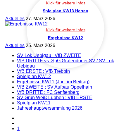
Spielplan KW13 Herren
Aktuelles
27. März 2026
Ergebnisse KW12
Aktuelles
25. März 2026
SV Lok Uebigau : VfB ZWEITE
VfB DRITTE vs. SpG Gräfendorfer SV / SV Lok
Uebigau
VfB ERSTE : VfB Trebbin
Spielplan KW12
Ergebnisse KW11 (Jun. im Beitrag)
VfB ZWEITE : SV Aufbau Oppelhain
VfB DRITTE : FC Senftenberg
SV Grün Weiß Lübben : VfB ERSTE
Spielplan KW11
Jahreshauptversammlung 2026
1