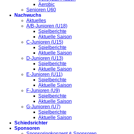
Aerobic
Senioren Ü60
Nachwuchs
Aktuelles
A/B-Junioren (U18)
Spielberichte
Aktuelle Saison
C-Junioren (U15)
Spielberichte
Aktuelle Saison
D-Junioren (U13)
Spielberichte
Aktuelle Saison
E-Junioren (U11)
Spielberichte
Aktuelle Saison
F-Junioren (U9)
Spielberichte
Aktuelle Saison
G-Junioren (U7)
Spielberichte
Aktuelle Saison
Schiedsrichter
Sponsoren
Sponsoringkonzept & Sponsoren