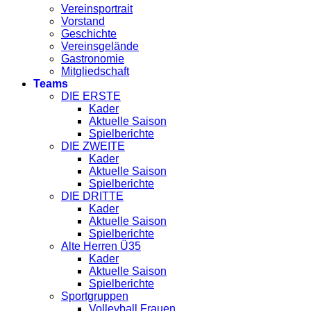
Vereinsportrait
Vorstand
Geschichte
Vereinsgelände
Gastronomie
Mitgliedschaft
Teams
DIE ERSTE
Kader
Aktuelle Saison
Spielberichte
DIE ZWEITE
Kader
Aktuelle Saison
Spielberichte
DIE DRITTE
Kader
Aktuelle Saison
Spielberichte
Alte Herren Ü35
Kader
Aktuelle Saison
Spielberichte
Sportgruppen
Volleyball Frauen