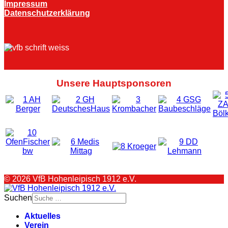
Impressum
Datenschutzerklärung
Unsere Hauptsponsoren
© 2026 VfB Hohenleipisch 1912 e.V.
Suchen
Aktuelles
Verein