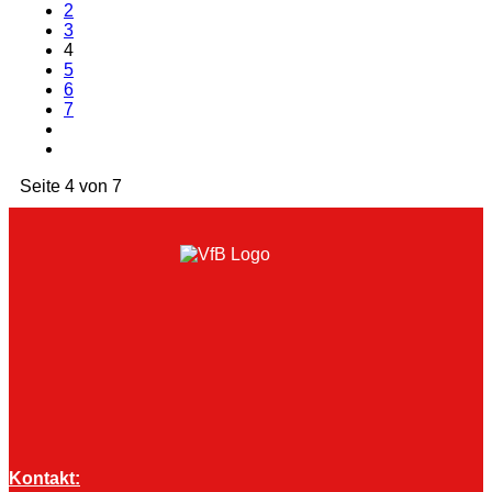
2
3
4
5
6
7
Seite 4 von 7
Kontakt: