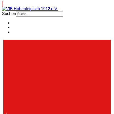
Suchen