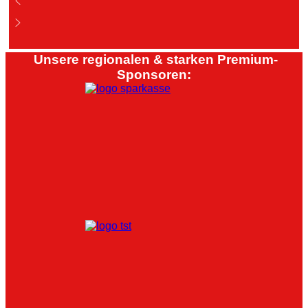
Unsere regionalen & starken Premium-
Sponsoren: